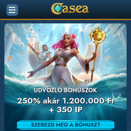
Casea
Promóciók
Bejelentkezés
ÜDVÖZLŐ BÓNUSZOK
250% akár 1.200.000 Ft
+ 350 IP
SZEREZD MEG A BÓNUSZT